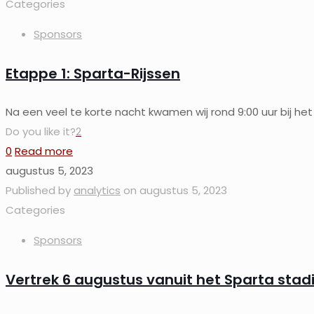
Categories
Sponsors
Etappe 1: Sparta-Rijssen
Na een veel te korte nacht kwamen wij rond 9:00 uur bij h
Do you like it?
2
0
Read more
augustus 5, 2023
Published by
analytics
on
augustus 5, 2023
Categories
Sponsors
Vertrek 6 augustus vanuit het Sparta stad