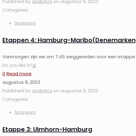
Published by
analytics
on
augustus 9, 2023
Categories
Sponsors
Etappen 4: Hamburg-Maribo(Denemarken
Vanmorgen zijn we om 7:45 weggereden voor een etappe van
Do you like it?
4
0
Read more
augustus 9, 2023
Published by
analytics
on
augustus 9, 2023
Categories
Sponsors
Etappe 3: Ulmhorn-Hamburg