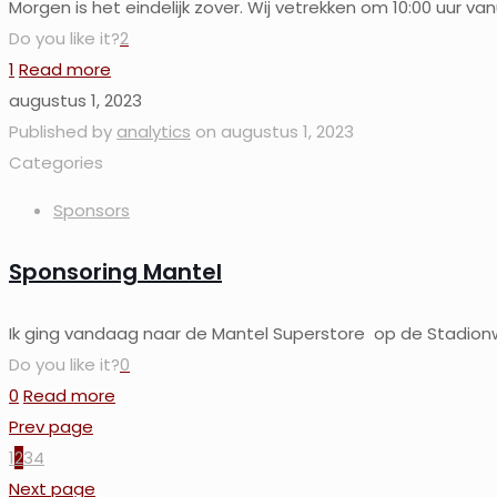
Morgen is het eindelijk zover. Wij vetrekken om 10:00 uur v
Do you like it?
2
1
Read more
augustus 1, 2023
Published by
analytics
on
augustus 1, 2023
Categories
Sponsors
Sponsoring Mantel
Ik ging vandaag naar de Mantel Superstore op de Stadionwe
Do you like it?
0
0
Read more
Prev page
1
2
3
4
Next page