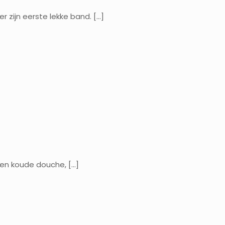
 zijn eerste lekke band.
[…]
 een koude douche,
[…]