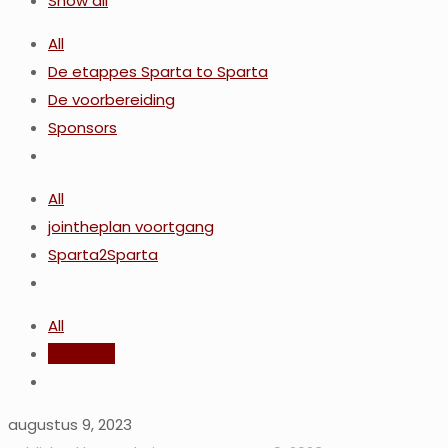
Show all
All
De etappes Sparta to Sparta
De voorbereiding
Sponsors
All
jointheplan voortgang
Sparta2Sparta
All
analytics
augustus 9, 2023